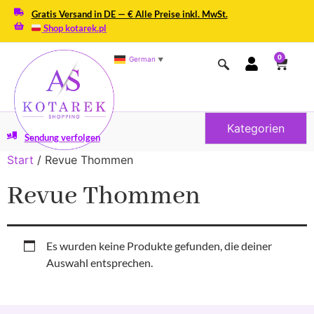
Gratis Versand in DE — € Alle Preise inkl. MwSt.
Shop kotarek.pl
0
German
▼
Kategorien
Sendung verfolgen
Start
/ Revue Thommen
Revue Thommen
Es wurden keine Produkte gefunden, die deiner
Auswahl entsprechen.