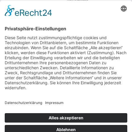
Zahlungsarten
AGB
VERTRAG WIDERRUFEN
ADRESSE
Randstr. 28
47804 Krefeld
+49 176 58266120
+49 176 58266120
+48 609 953 066
info@kotarek.com
partner@kotarek.com B2B / Dropshipping
Verpackungsregister LUCID: DE2926643562464
Copyright ©2026 Kotarek. All rights reserved.