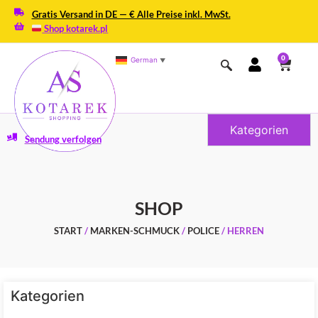
Gratis Versand in DE — € Alle Preise inkl. MwSt.
Shop kotarek.pl
0
German
▼
Kategorien
Sendung verfolgen
SHOP
START
/
MARKEN-SCHMUCK
/
POLICE
/ HERREN
Kategorien