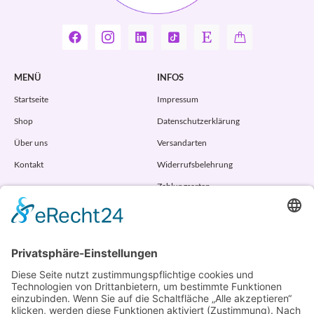
MENÜ
INFOS
Startseite
Impressum
Shop
Datenschutzerklärung
Über uns
Versandarten
Kontakt
Widerrufsbelehrung
Zahlungsarten
AGB
VERTRAG WIDERRUFEN
ADRESSE
Randstr. 28
47804 Krefeld