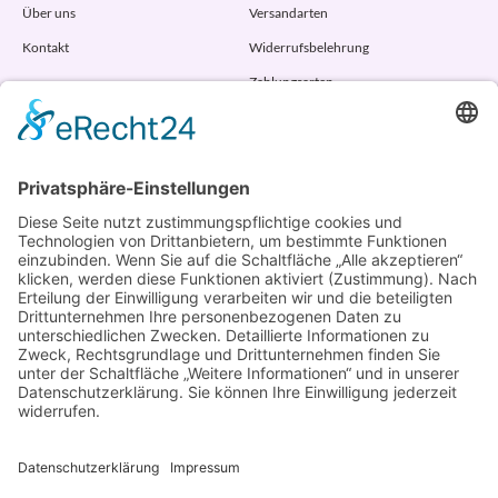
Über uns
Versandarten
Kontakt
Widerrufsbelehrung
Zahlungsarten
AGB
VERTRAG WIDERRUFEN
ADRESSE
Randstr. 28
47804 Krefeld
+49 176 58266120
+49 176 58266120
+48 609 953 066
info@kotarek.com
partner@kotarek.com B2B / Dropshipping
Verpackungsregister LUCID: DE2926643562464