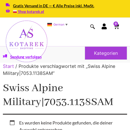
Gratis Versand in DE — € Alle Preise inkl. MwSt.
Shop kotarek.pl
0
German
▼
Kategorien
Sendung verfolgen
Start
/ Produkte verschlagwortet mit „Swiss Alpine
Military|7053.1138SAM“
Swiss Alpine
Military|7053.1138SAM
Es wurden keine Produkte gefunden, die deiner
Auswahl entsprechen.