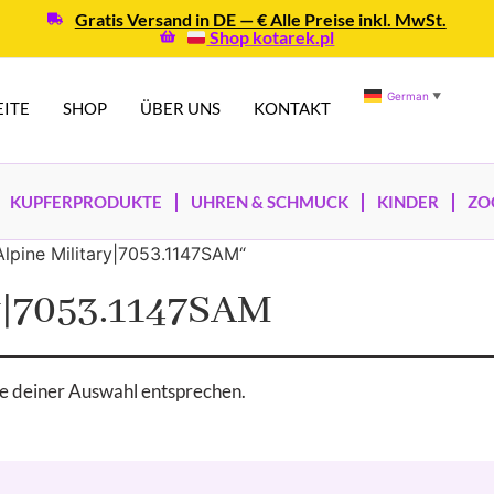
Gratis Versand in DE — € Alle Preise inkl. MwSt.
Shop kotarek.pl
German
▼
EITE
SHOP
ÜBER UNS
KONTAKT
KUPFERPRODUKTE
UHREN & SCHMUCK
KINDER
ZO
Alpine Military|7053.1147SAM“
ry|7053.1147SAM
e deiner Auswahl entsprechen.