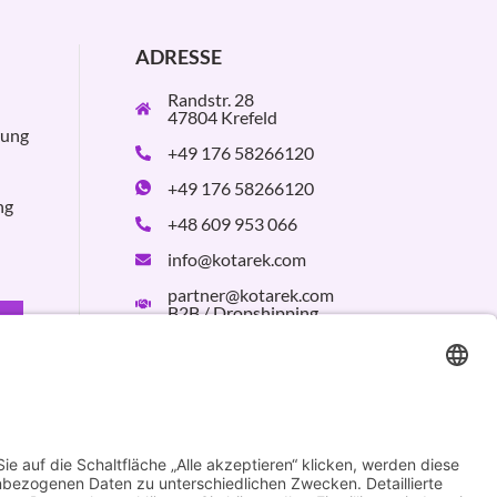
ADRESSE
Randstr. 28
47804 Krefeld
rung
+49 176 58266120
+49 176 58266120
ng
+48 609 953 066
info@kotarek.com
partner@kotarek.com
B2B / Dropshipping
Verpackungsregister
LUCID:
DE2926643562464
Design by
KB WebStudio