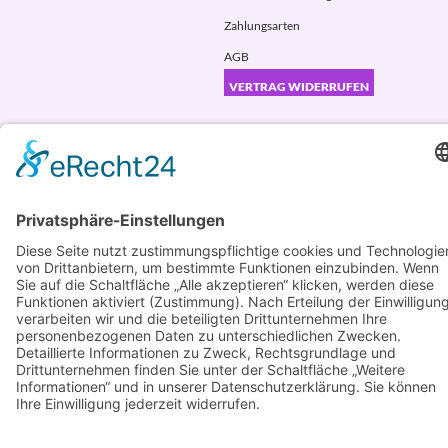
Zahlungsarten
AGB
VERTRAG WIDERRUFEN
ADRESSE
Randstr. 28
47804 Krefeld
+49 176 58266120
+49 176 58266120
+48 609 953 066
info@kotarek.com
partner@kotarek.com B2B / Dropshipping
Verpackungsregister LUCID: DE2926643562464