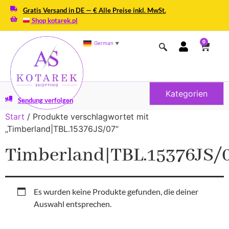
Gratis Versand in DE — € Alle Preise inkl. MwSt.
Shop kotarek.pl
0
German
▼
Kategorien
Sendung verfolgen
Start
/ Produkte verschlagwortet mit
„Timberland|TBL.15376JS/07“
Timberland|TBL.15376JS/
Es wurden keine Produkte gefunden, die deiner
Auswahl entsprechen.