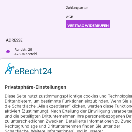
Zahlungsarten
AGB
VERTRAG WIDERRUFEN
ADRESSE
Randstr. 28
47804 Krefeld
+49 176 58266120
+49 176 58266120
+48 609 953 066
info@kotarek.com
partner@kotarek.com B2B / Dropshipping
Verpackungsregister LUCID: DE2926643562464