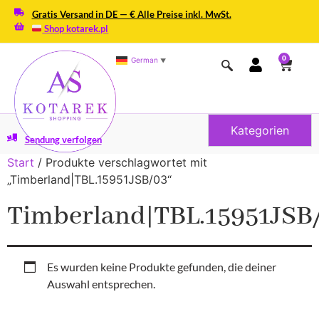
Gratis Versand in DE — € Alle Preise inkl. MwSt.
Shop kotarek.pl
0
German
▼
Kategorien
Sendung verfolgen
Start
/ Produkte verschlagwortet mit
„Timberland|TBL.15951JSB/03“
Timberland|TBL.15951JSB
Es wurden keine Produkte gefunden, die deiner
Auswahl entsprechen.