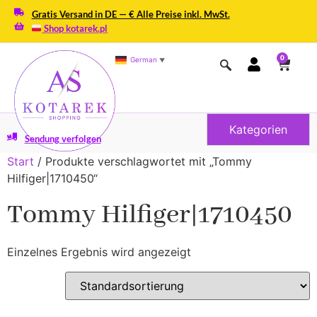
Gratis Versand in DE — € Alle Preise inkl. MwSt.
Shop kotarek.pl
0
German
▼
Kategorien
Sendung verfolgen
Start
/ Produkte verschlagwortet mit „Tommy
Hilfiger|1710450“
Tommy Hilfiger|1710450
Einzelnes Ergebnis wird angezeigt