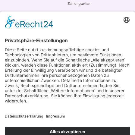
Zahlungsarten
AGB
VERTRAG WIDERRUFEN
ADRESSE
Randstr. 28
47804 Krefeld
+49 176 58266120
+49 176 58266120
+48 609 953 066
info@kotarek.com
partner@kotarek.com B2B / Dropshipping
Verpackungsregister LUCID: DE2926643562464
Copyright ©2026 Kotarek. All rights reserved.