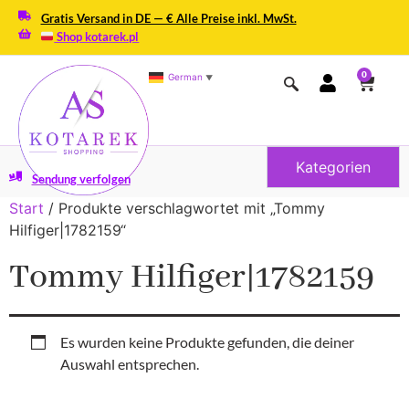
Gratis Versand in DE — € Alle Preise inkl. MwSt.
Shop kotarek.pl
0
German
▼
Kategorien
Sendung verfolgen
Start
/ Produkte verschlagwortet mit „Tommy
Hilfiger|1782159“
Tommy Hilfiger|1782159
Es wurden keine Produkte gefunden, die deiner
Auswahl entsprechen.