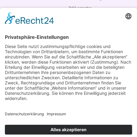
Zahlungsarten
AGB
VERTRAG WIDERRUFEN
ADRESSE
Randstr. 28
47804 Krefeld
+49 176 58266120
+49 176 58266120
+48 609 953 066
info@kotarek.com
partner@kotarek.com B2B / Dropshipping
Verpackungsregister LUCID: DE2926643562464