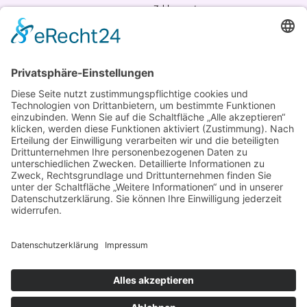
Zahlungsarten
AGB
VERTRAG WIDERRUFEN
ADRESSE
Randstr. 28
47804 Krefeld
+49 176 58266120
+49 176 58266120
+48 609 953 066
info@kotarek.com
partner@kotarek.com B2B / Dropshipping
Verpackungsregister LUCID: DE2926643562464
Copyright ©2026 Kotarek. All rights reserved.