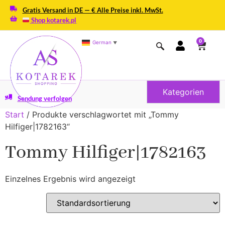
Gratis Versand in DE — € Alle Preise inkl. MwSt.
Shop kotarek.pl
0
German
▼
Kategorien
Sendung verfolgen
Start
/ Produkte verschlagwortet mit „Tommy
Hilfiger|1782163“
Tommy Hilfiger|1782163
Einzelnes Ergebnis wird angezeigt