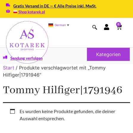
Gratis Versand in DE — € Alle Preise inkl. MwSt.
Shop kotarek.pl
0
German
▼
Kategorien
Sendung verfolgen
Start
/ Produkte verschlagwortet mit „Tommy
Hilfiger|1791946“
Tommy Hilfiger|1791946
Es wurden keine Produkte gefunden, die deiner
Auswahl entsprechen.