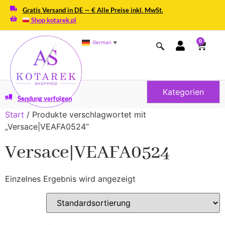
Gratis Versand in DE — € Alle Preise inkl. MwSt.
Shop kotarek.pl
0
German
▼
Kategorien
Sendung verfolgen
Start
/ Produkte verschlagwortet mit
„Versace|VEAFA0524“
Versace|VEAFA0524
Einzelnes Ergebnis wird angezeigt