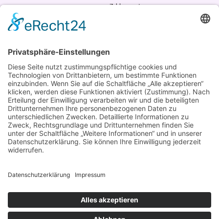
Zahlungsarten
AGB
VERTRAG WIDERRUFEN
ADRESSE
Randstr. 28
47804 Krefeld
+49 176 58266120
+49 176 58266120
+48 609 953 066
info@kotarek.com
partner@kotarek.com B2B / Dropshipping
Verpackungsregister LUCID: DE2926643562464
Copyright ©2026 Kotarek. All rights reserved.