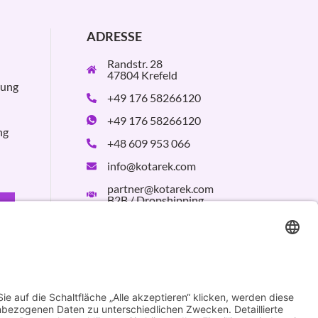
ADRESSE
Randstr. 28
47804 Krefeld
rung
+49 176 58266120
+49 176 58266120
ng
+48 609 953 066
info@kotarek.com
partner@kotarek.com
B2B / Dropshipping
Verpackungsregister
LUCID:
DE2926643562464
Design by
KB WebStudio