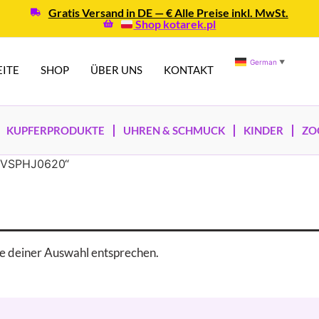
Gratis Versand in DE — € Alle Preise inkl. MwSt.
Shop kotarek.pl
German
▼
EITE
SHOP
ÜBER UNS
KONTAKT
KUPFERPRODUKTE
UHREN & SCHMUCK
KINDER
ZO
s|VSPHJ0620“
e deiner Auswahl entsprechen.