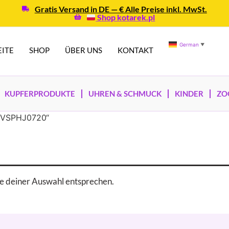
Gratis Versand in DE — € Alle Preise inkl. MwSt.
Shop kotarek.pl
German
▼
EITE
SHOP
ÜBER UNS
KONTAKT
KUPFERPRODUKTE
UHREN & SCHMUCK
KINDER
ZO
s|VSPHJ0720“
e deiner Auswahl entsprechen.