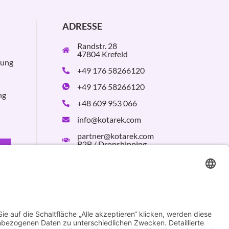
ADRESSE
Randstr. 28
47804 Krefeld
rung
+49 176 58266120
+49 176 58266120
ng
+48 609 953 066
info@kotarek.com
partner@kotarek.com
B2B / Dropshipping
Verpackungsregister
LUCID:
DE2926643562464
Design by
KB WebStudio