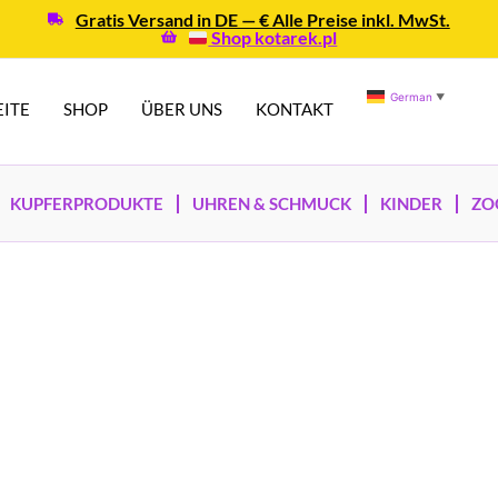
Gratis Versand in DE — € Alle Preise inkl. MwSt.
Shop kotarek.pl
German
▼
EITE
SHOP
ÜBER UNS
KONTAKT
KUPFERPRODUKTE
UHREN & SCHMUCK
KINDER
ZO