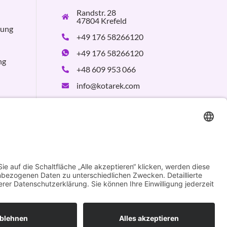
Randstr. 28
47804 Krefeld
rung
+49 176 58266120
+49 176 58266120
ng
+48 609 953 066
info@kotarek.com
partner@kotarek.com
B2B / Dropshipping
Verpackungsregister
LUCID:
DE2926643562464
Design by
KB WebStudio