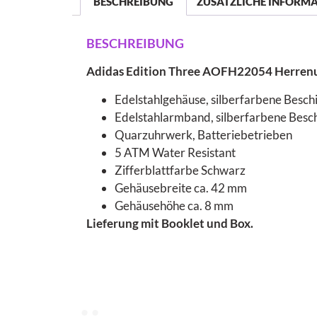
BESCHREIBUNG
ZUSÄTZLICHE INFORM
BESCHREIBUNG
Adidas Edition Three AOFH22054 Herren
Edelstahlgehäuse, silberfarbene Beschic
Edelstahlarmband, silberfarbene Beschic
Quarzuhrwerk, Batteriebetrieben
5 ATM Water Resistant
Zifferblattfarbe Schwarz
Gehäusebreite ca. 42 mm
Gehäusehöhe ca. 8 mm
Lieferung mit Booklet und Box.