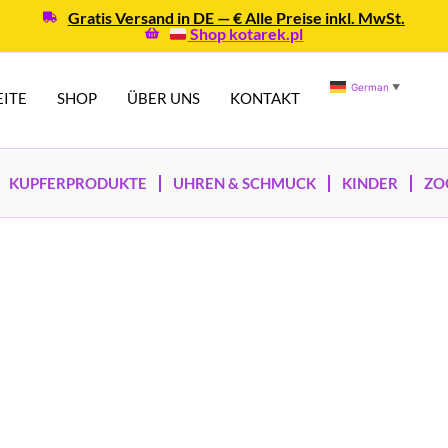
Gratis Versand in DE — € Alle Preise inkl. MwSt.
Shop kotarek.pl
German
▼
EITE
SHOP
ÜBER UNS
KONTAKT
KUPFERPRODUKTE
UHREN & SCHMUCK
KINDER
ZO