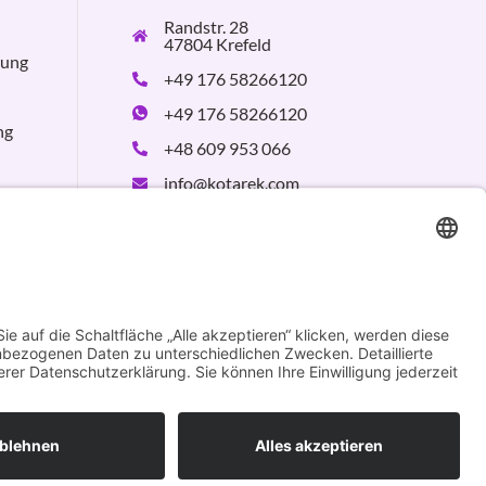
Randstr. 28
47804 Krefeld
rung
+49 176 58266120
+49 176 58266120
ng
+48 609 953 066
info@kotarek.com
partner@kotarek.com
B2B / Dropshipping
Verpackungsregister
LUCID:
DE2926643562464
Design by
KB WebStudio