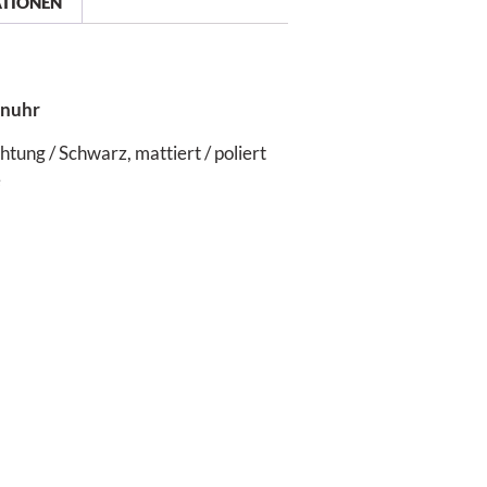
ATIONEN
enuhr
tung / Schwarz, mattiert / poliert
e