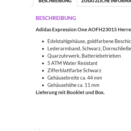
BESCHREIBUNG
ZUSÄTZLICHE INFORM
BESCHREIBUNG
Adidas Expression One AOFH23015 Herr
Edelstahlgehäuse, goldfarbene Beschich
Lederarmband, Schwarz, Dornschließ
Quarzuhrwerk, Batteriebetrieben
5 ATM Water Resistant
Zifferblattfarbe Schwarz
Gehäusebreite ca. 44 mm
Gehäusehöhe ca. 11 mm
Lieferung mit Booklet und Box.