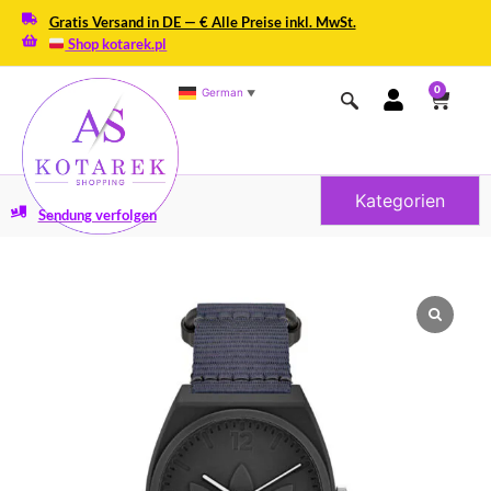
Gratis Versand in DE — € Alle Preise inkl. MwSt.
Shop kotarek.pl
0
German
▼
Kategorien
Sendung verfolgen