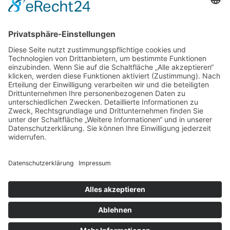
AGB
VERTRAG WIDERRUFEN
ADRESSE
Randstr. 28
47804 Krefeld
+49 176 58266120
+49 176 58266120
+48 609 953 066
info@kotarek.com
partner@kotarek.com B2B / Dropshipping
Verpackungsregister LUCID: DE2926643562464
Copyright ©2026 Kotarek. All rights reserved.
Design by
KB WebStudio