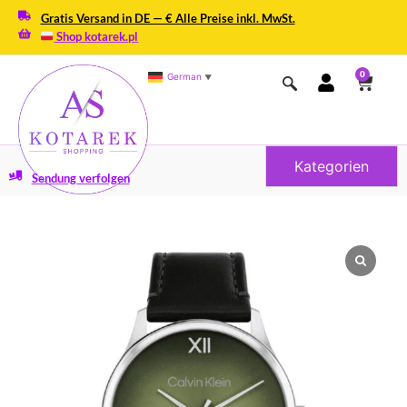
Gratis Versand in DE — € Alle Preise inkl. MwSt.
Shop kotarek.pl
0
German
▼
Kategorien
Sendung verfolgen