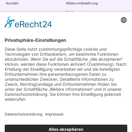
Kontakt
Widerrufsbelehrung
Zahlungsarten
AGB
VERTRAG WIDERRUFEN
ADRESSE
Randstr. 28
47804 Krefeld
+49 176 58266120
+49 176 58266120
+48 609 953 066
info@kotarek.com
partner@kotarek.com B2B / Dropshipping
Verpackungsregister LUCID: DE2926643562464