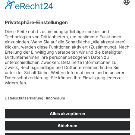
AGB
VERTRAG WIDERRUFEN
ADRESSE
Randstr. 28
47804 Krefeld
+49 176 58266120
+49 176 58266120
+48 609 953 066
info@kotarek.com
partner@kotarek.com B2B / Dropshipping
Verpackungsregister LUCID: DE2926643562464
Copyright ©2026 Kotarek. All rights reserved.
Design by
KB WebStudio