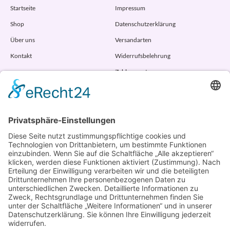
Startseite
Impressum
Shop
Datenschutzerklärung
Über uns
Versandarten
Kontakt
Widerrufsbelehrung
Zahlungsarten
AGB
VERTRAG WIDERRUFEN
ADRESSE
Randstr. 28
47804 Krefeld
+49 176 58266120
+49 176 58266120
+48 609 953 066
info@kotarek.com