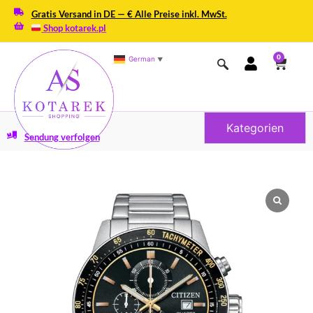
Gratis Versand in DE — € Alle Preise inkl. MwSt.
Shop kotarek.pl
0
German
▼
Kategorien
Sendung verfolgen