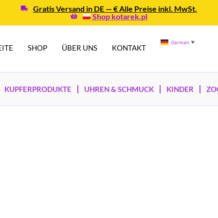
Gratis Versand in DE — € Alle Preise inkl. MwSt.
Shop kotarek.pl
German
▼
EITE
SHOP
ÜBER UNS
KONTAKT
KUPFERPRODUKTE
UHREN & SCHMUCK
KINDER
ZO