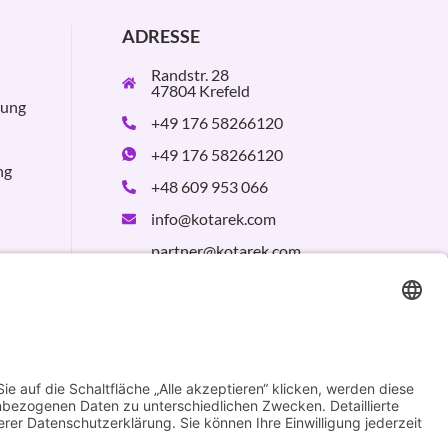
ADRESSE
Randstr. 28
47804 Krefeld
rung
+49 176 58266120
+49 176 58266120
ng
+48 609 953 066
info@kotarek.com
partner@kotarek.com
B2B / Dropshipping
Verpackungsregister
LUCID:
DE2926643562464
Design by
KB WebStudio