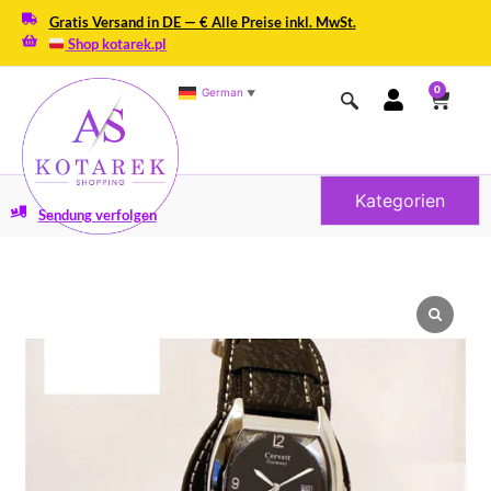
Gratis Versand in DE — € Alle Preise inkl. MwSt.
Shop kotarek.pl
0
German
▼
Kategorien
Sendung verfolgen