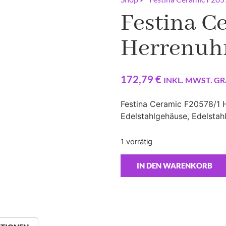
Festina C
Herrenuh
172,79
€
INKL. MWST. GR
Festina Ceramic F20578/1 
Edelstahlgehäuse, Edelsta
1 vorrätig
IN DEN WARENKORB