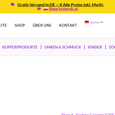
Gratis Versand in DE — € Alle Preise inkl. MwSt.
Shop kotarek.pl
German
▼
EITE
SHOP
ÜBER UNS
KONTAKT
KUPFERPRODUKTE
UHREN & SCHMUCK
KINDER
ZO
Shop
Festina Ceramic F20