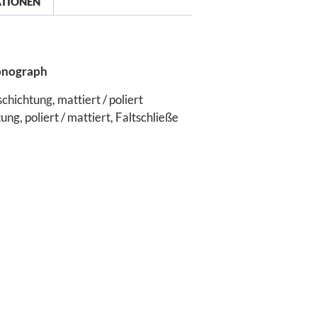
ATIONEN
onograph
hichtung, mattiert / poliert
g, poliert / mattiert, Faltschließe