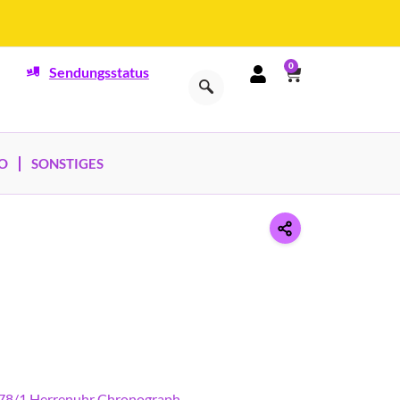
0
Sendungsstatus
O
SONSTIGES
578/1 Herrenuhr Chronograph