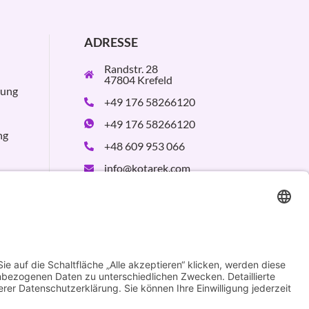
ADRESSE
Randstr. 28
47804 Krefeld
rung
+49 176 58266120
+49 176 58266120
ng
+48 609 953 066
info@kotarek.com
partner@kotarek.com
B2B / Dropshipping
Verpackungsregister
LUCID:
DE2926643562464
Design by
KB WebStudio