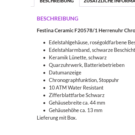
BESCHREIBUNG
ZUSÄTZLICHE INFORM
BESCHREIBUNG
Festina Ceramic F20578/1 Herrenuhr Chr
Edelstahlgehäuse, roségoldfarbene Besc
Edelstahlarmband, schwarze Beschichtun
Keramik Lünette, schwarz
Quarzuhrwerk, Batteriebetrieben
Datumanzeige
Chronographfunktion, Stoppuhr
10 ATM Water Resistant
Zifferblattfarbe Schwarz
Gehäusebreite ca. 44 mm
Gehäusehöhe ca. 13 mm
Lieferung mit Box.