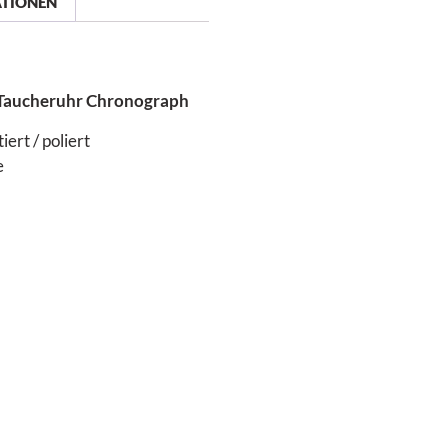
ATIONEN
 Taucheruhr Chronograph
ert / poliert
e