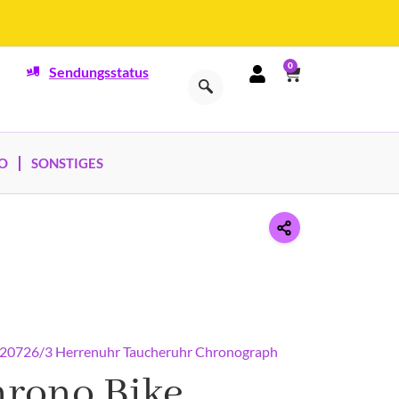
0
Sendungsstatus
O
SONSTIGES
 F20726/3 Herrenuhr Taucheruhr Chronograph
hrono Bike