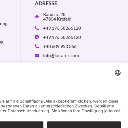
ADRESSE
Randstr. 28
47804 Krefeld
rung
+49 176 58266120
+49 176 58266120
ng
+48 609 953 066
info@kotarek.com
partner@kotarek.com
B2B / Dropshipping
Verpackungsregister
LUCID:
DE2926643562464
Design by
KB WebStudio