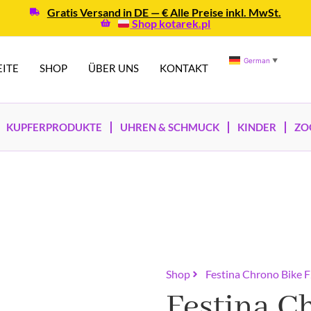
Gratis Versand in DE — € Alle Preise inkl. MwSt.
Shop kotarek.pl
German
▼
EITE
SHOP
ÜBER UNS
KONTAKT
KUPFERPRODUKTE
UHREN & SCHMUCK
KINDER
ZO
Shop
Festina Chrono Bike
Festina C