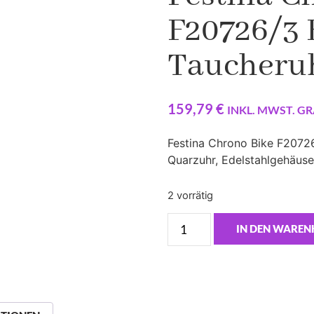
F20726/3
Taucheru
159,79
€
INKL. MWST. GR
Festina Chrono Bike F2072
Quarzuhr, Edelstahlgehäus
2 vorrätig
IN DEN WARE