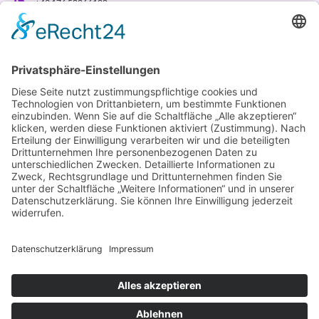
+49 176 58266120
+48 609 953 066
info@kotarek.com
partner@kotarek.com B2B / Dropshipping
Verpackungsregister LUCID: DE2926643562464
Copyright ©2026 Kotarek. All rights reserved.
Design by
KB WebStudio
Vertrag widerrufen