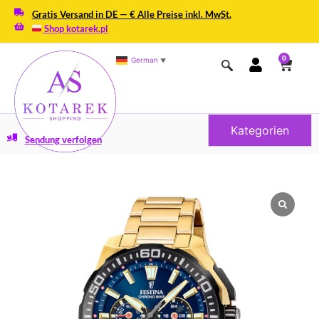
Gratis Versand in DE — € Alle Preise inkl. MwSt.
Shop kotarek.pl
0
German
▼
Kategorien
Sendung verfolgen