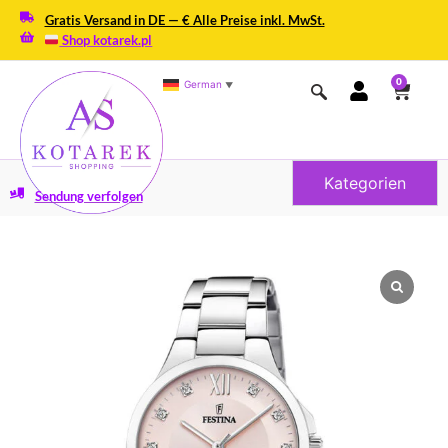
Gratis Versand in DE — € Alle Preise inkl. MwSt.
Shop kotarek.pl
0
German
▼
Kategorien
Sendung verfolgen