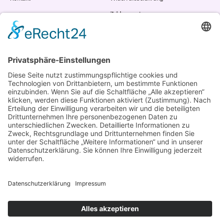
Zahlungsarten
AGB
VERTRAG WIDERRUFEN
ADRESSE
Randstr. 28
47804 Krefeld
+49 176 58266120
+49 176 58266120
+48 609 953 066
info@kotarek.com
partner@kotarek.com B2B / Dropshipping
Verpackungsregister LUCID: DE2926643562464