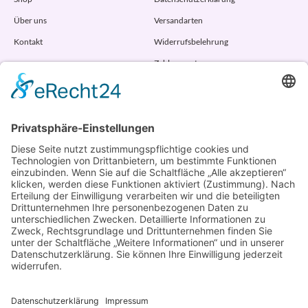
Über uns
Versandarten
Kontakt
Widerrufsbelehrung
Zahlungsarten
AGB
VERTRAG WIDERRUFEN
ADRESSE
Randstr. 28
47804 Krefeld
+49 176 58266120
+49 176 58266120
+48 609 953 066
info@kotarek.com
partner@kotarek.com B2B / Dropshipping
Verpackungsregister LUCID: DE2926643562464