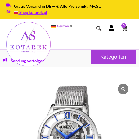
Gratis Versand in DE — € Alle Preise inkl. MwSt.
Shop kotarek.pl
0
German
▼
Kategorien
Sendung verfolgen