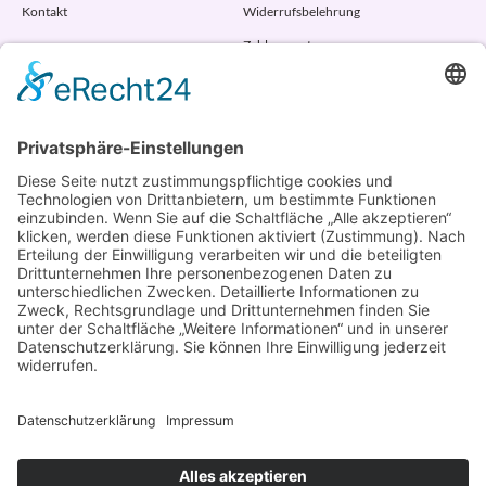
Kontakt
Widerrufsbelehrung
Zahlungsarten
AGB
VERTRAG WIDERRUFEN
ADRESSE
Randstr. 28
47804 Krefeld
+49 176 58266120
+49 176 58266120
+48 609 953 066
info@kotarek.com
partner@kotarek.com B2B / Dropshipping
Verpackungsregister LUCID: DE2926643562464