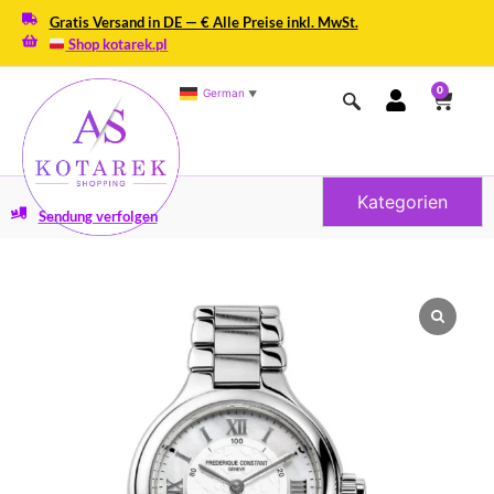
Gratis Versand in DE — € Alle Preise inkl. MwSt.
Shop kotarek.pl
0
German
▼
Kategorien
Sendung verfolgen