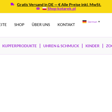
Gratis Versand in DE — € Alle Preise inkl. MwSt.
Shop kotarek.pl
German
▼
EITE
SHOP
ÜBER UNS
KONTAKT
KUPFERPRODUKTE
UHREN & SCHMUCK
KINDER
ZO