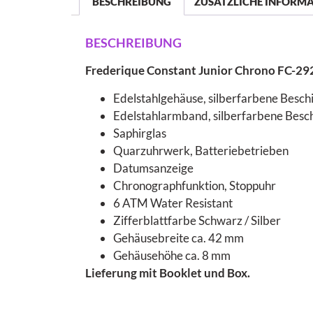
BESCHREIBUNG
ZUSÄTZLICHE INFORM
BESCHREIBUNG
Frederique Constant Junior Chrono FC-2
Edelstahlgehäuse, silberfarbene Beschi
Edelstahlarmband, silberfarbene Beschic
Saphirglas
Quarzuhrwerk, Batteriebetrieben
Datumsanzeige
Chronographfunktion, Stoppuhr
6 ATM Water Resistant
Zifferblattfarbe Schwarz / Silber
Gehäusebreite ca. 42 mm
Gehäusehöhe ca. 8 mm
Lieferung mit Booklet und Box.