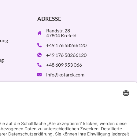
ADRESSE
Randstr. 28
47804 Krefeld
rung
+49 176 58266120
+49 176 58266120
ng
+48 609 953 066
info@kotarek.com
partner@kotarek.com
B2B / Dropshipping
Verpackungsregister
LUCID:
DE2926643562464
Design by
KB WebStudio