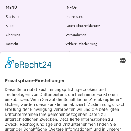
MENÜ
INFOS
Startseite
Impressum
Shop
Datenschutzerklärung
Über uns
Versandarten
Kontakt
Widerrufsbelehrung
Zahlungsarten
AGB
VERTRAG WIDERRUFEN
ADRESSE
Randstr. 28
47804 Krefeld
+49 176 58266120
+49 176 58266120
+48 609 953 066