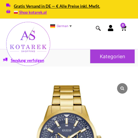
Gratis Versand in DE — € Alle Preise inkl. MwSt.
Shop kotarek.pl
0
German
▼
Kategorien
Sendung verfolgen