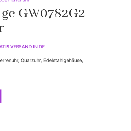
dge GW0782G2
r
ATIS VERSAND IN DE
enuhr, Quarzuhr, Edelstahlgehäuse,
z