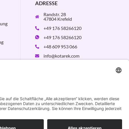
ADRESSE
Randstr. 28
47804 Krefeld
rung
+49 176 58266120
+49 176 58266120
ng
+48 609 953 066
info@kotarek.com
partner@kotarek.com
B2B / Dropshipping
Verpackungsregister
LUCID:
DE2926643562464
Design by
KB WebStudio