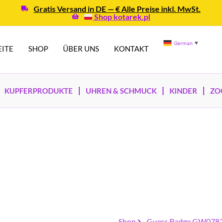
Gratis Versand in DE — € Alle Preise inkl. MwSt.
Shop kotarek.pl
German
▼
EITE
SHOP
ÜBER UNS
KONTAKT
KUPFERPRODUKTE
UHREN & SCHMUCK
KINDER
ZO
Shop
Guess Badge GW078