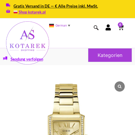
Gratis Versand in DE — € Alle Preise inkl. MwSt.
Shop kotarek.pl
0
German
▼
Kategorien
Sendung verfolgen