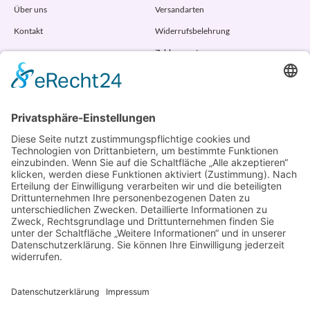
Über uns
Versandarten
Kontakt
Widerrufsbelehrung
Zahlungsarten
AGB
VERTRAG WIDERRUFEN
ADRESSE
Randstr. 28
47804 Krefeld
+49 176 58266120
+49 176 58266120
+48 609 953 066
info@kotarek.com
partner@kotarek.com B2B / Dropshipping
Verpackungsregister LUCID: DE2926643562464