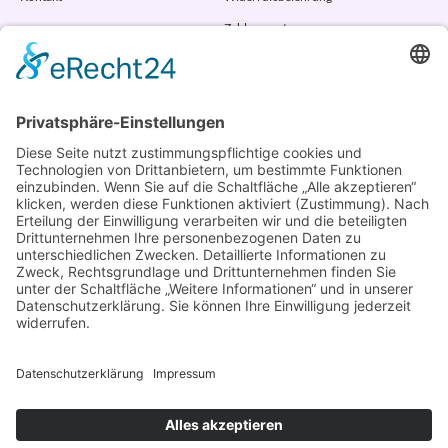
Zahlungsarten
AGB
VERTRAG WIDERRUFEN
ADRESSE
Randstr. 28
47804 Krefeld
+49 176 58266120
+49 176 58266120
+48 609 953 066
info@kotarek.com
partner@kotarek.com B2B / Dropshipping
Verpackungsregister LUCID: DE2926643562464