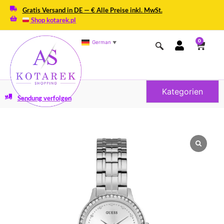
Gratis Versand in DE — € Alle Preise inkl. MwSt.
Shop kotarek.pl
0
German
▼
Kategorien
Sendung verfolgen