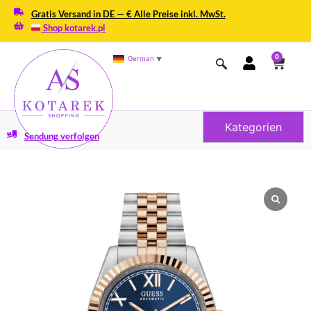
Gratis Versand in DE — € Alle Preise inkl. MwSt.
Shop kotarek.pl
0
German
▼
Kategorien
Sendung verfolgen