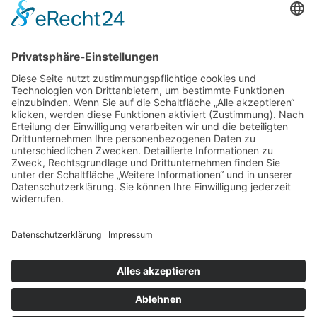
+49 176 58266120
+49 176 58266120
+48 609 953 066
info@kotarek.com
partner@kotarek.com B2B / Dropshipping
Verpackungsregister LUCID: DE2926643562464
Copyright ©2026 Kotarek. All rights reserved.
Design by
KB WebStudio
Vertrag widerrufen