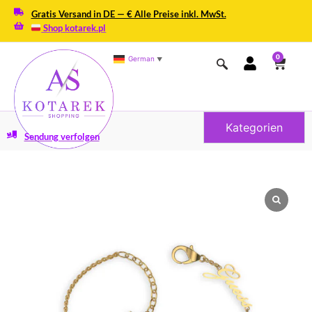
Gratis Versand in DE — € Alle Preise inkl. MwSt.
Shop kotarek.pl
0
German
▼
Kategorien
Sendung verfolgen