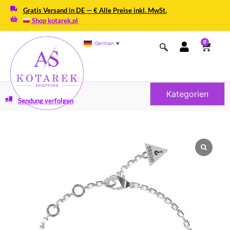
Gratis Versand in DE — € Alle Preise inkl. MwSt.
Shop kotarek.pl
0
German
▼
Kategorien
Sendung verfolgen