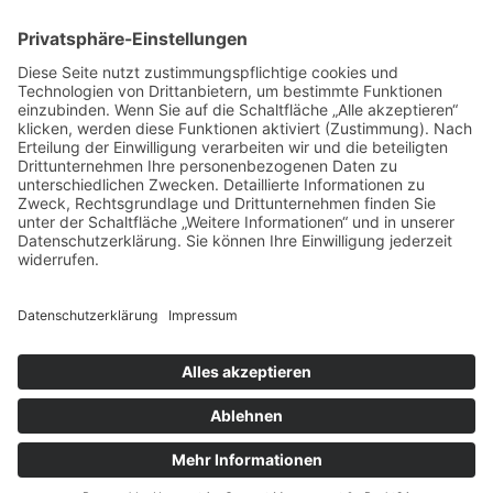
VERTRAG WIDERRUFEN
ADRESSE
Randstr. 28
47804 Krefeld
+49 176 58266120
+49 176 58266120
+48 609 953 066
info@kotarek.com
partner@kotarek.com B2B / Dropshipping
Verpackungsregister LUCID: DE2926643562464
Copyright ©2026 Kotarek. All rights reserved.
Design by
KB WebStudio