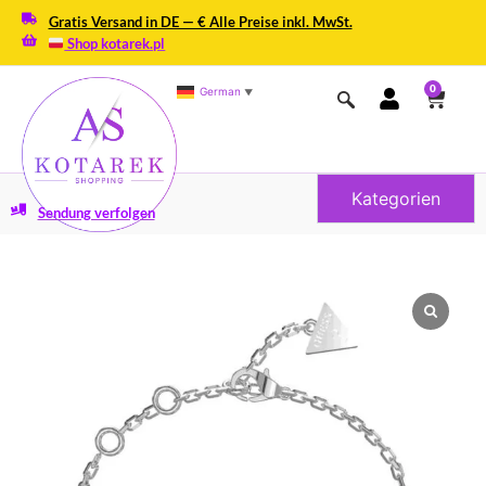
Gratis Versand in DE — € Alle Preise inkl. MwSt.
Shop kotarek.pl
0
German
▼
Kategorien
Sendung verfolgen