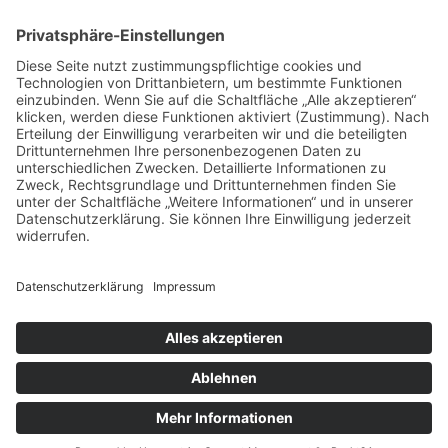
VERTRAG WIDERRUFEN
ADRESSE
Randstr. 28
47804 Krefeld
+49 176 58266120
+49 176 58266120
+48 609 953 066
info@kotarek.com
partner@kotarek.com B2B / Dropshipping
Verpackungsregister LUCID: DE2926643562464
Copyright ©2026 Kotarek. All rights reserved.
Design by
KB WebStudio