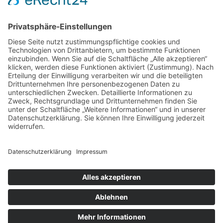
VERTRAG WIDERRUFEN
ADRESSE
Randstr. 28
47804 Krefeld
+49 176 58266120
+49 176 58266120
+48 609 953 066
info@kotarek.com
partner@kotarek.com B2B / Dropshipping
Verpackungsregister LUCID: DE2926643562464
Copyright ©2026 Kotarek. All rights reserved.
Design by
KB WebStudio