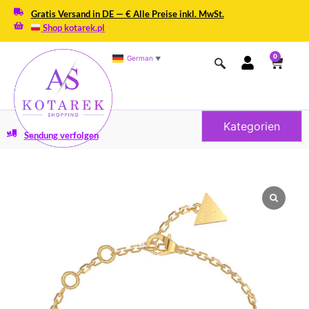
Gratis Versand in DE — € Alle Preise inkl. MwSt.
Shop kotarek.pl
0
German
▼
Kategorien
Sendung verfolgen