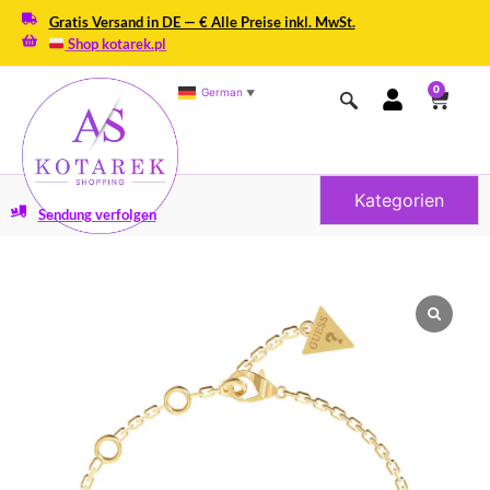
Gratis Versand in DE — € Alle Preise inkl. MwSt.
Shop kotarek.pl
0
German
▼
Kategorien
Sendung verfolgen