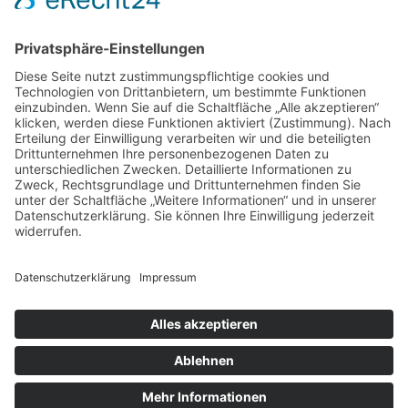
VERTRAG WIDERRUFEN
ADRESSE
Randstr. 28
47804 Krefeld
+49 176 58266120
+49 176 58266120
+48 609 953 066
info@kotarek.com
partner@kotarek.com B2B / Dropshipping
Verpackungsregister LUCID: DE2926643562464
Copyright ©2026 Kotarek. All rights reserved.
Design by
KB WebStudio