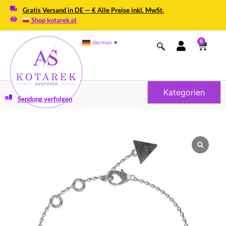
Gratis Versand in DE — € Alle Preise inkl. MwSt.
Shop kotarek.pl
0
German
▼
Kategorien
Sendung verfolgen