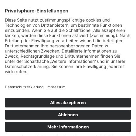
VERTRAG WIDERRUFEN
ADRESSE
Randstr. 28
47804 Krefeld
+49 176 58266120
+49 176 58266120
+48 609 953 066
info@kotarek.com
partner@kotarek.com B2B / Dropshipping
Verpackungsregister LUCID: DE2926643562464
Copyright ©2026 Kotarek. All rights reserved.
Design by
KB WebStudio