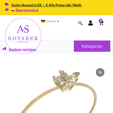
Gratis Versand in DE — € Alle Preise inkl. MwSt.
Shop kotarek.pl
0
German
▼
Kategorien
Sendung verfolgen