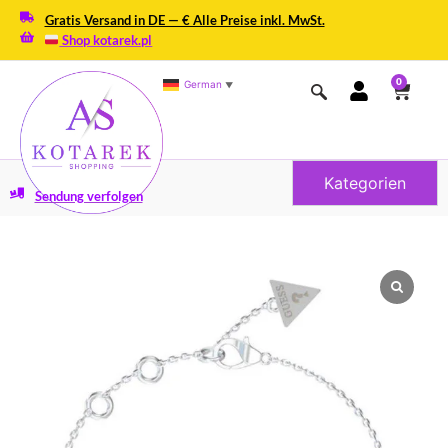
Gratis Versand in DE — € Alle Preise inkl. MwSt.
Shop kotarek.pl
0
German
▼
Kategorien
Sendung verfolgen