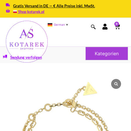
Gratis Versand in DE — € Alle Preise inkl. MwSt.
Shop kotarek.pl
0
German
▼
Kategorien
Sendung verfolgen