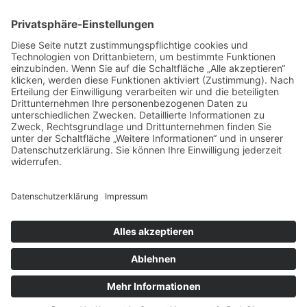
VERTRAG WIDERRUFEN
ADRESSE
Randstr. 28
47804 Krefeld
+49 176 58266120
+49 176 58266120
+48 609 953 066
info@kotarek.com
partner@kotarek.com B2B / Dropshipping
Verpackungsregister LUCID: DE2926643562464
Copyright ©2026 Kotarek. All rights reserved.
Design by
KB WebStudio