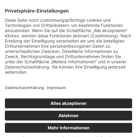
VERTRAG WIDERRUFEN
ADRESSE
Randstr. 28
47804 Krefeld
+49 176 58266120
+49 176 58266120
+48 609 953 066
info@kotarek.com
partner@kotarek.com B2B / Dropshipping
Verpackungsregister LUCID: DE2926643562464
Copyright ©2026 Kotarek. All rights reserved.
Design by
KB WebStudio