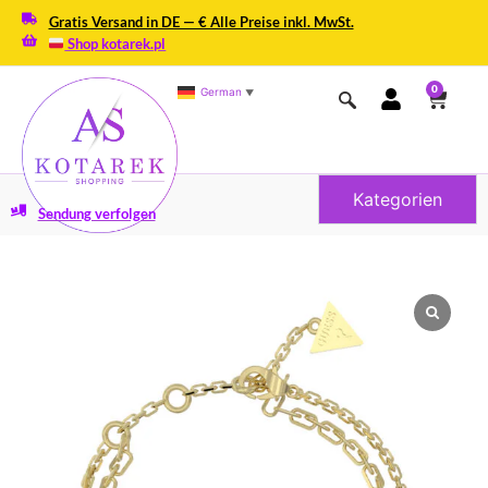
Gratis Versand in DE — € Alle Preise inkl. MwSt.
Shop kotarek.pl
0
German
▼
Kategorien
Sendung verfolgen