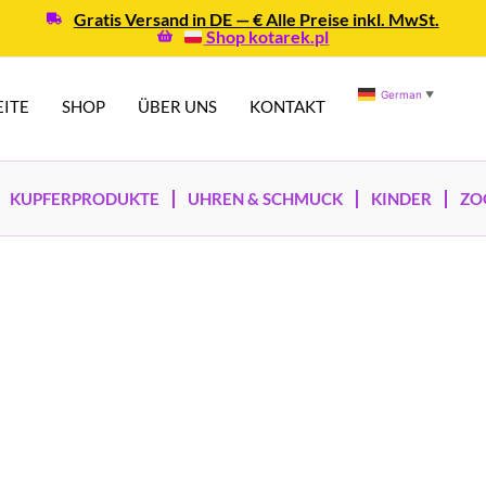
Gratis Versand in DE — € Alle Preise inkl. MwSt.
Shop kotarek.pl
German
▼
EITE
SHOP
ÜBER UNS
KONTAKT
KUPFERPRODUKTE
UHREN & SCHMUCK
KINDER
ZO