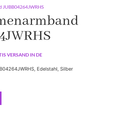
nd JUBB04264JWRHS
amenarmband
64JWRHS
TIS VERSAND IN DE
04264JWRHS, Edelstahl, Silber