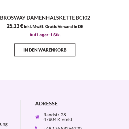
BROSWAY DAMENHALSKETTE BCI02
25,13
€
inkl. MwSt. Gratis Versand in DE
Auf Lager: 1 Stk.
IN DEN WARENKORB
ADRESSE
Randstr. 28
47804 Krefeld
rung
+49 176 58266120