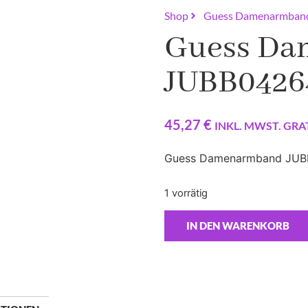
Shop
Guess Damenarmba
Guess D
JUBB042
45,27
€
INKL. MWST. GRA
Guess Damenarmband JUBB
1 vorrätig
IN DEN WARENKORB