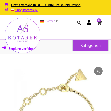
Gratis Versand in DE — € Alle Preise inkl. MwSt.
Shop kotarek.pl
0
German
▼
Kategorien
Sendung verfolgen