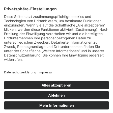
VERTRAG WIDERRUFEN
ADRESSE
Randstr. 28
47804 Krefeld
+49 176 58266120
+49 176 58266120
+48 609 953 066
info@kotarek.com
partner@kotarek.com B2B / Dropshipping
Verpackungsregister LUCID: DE2926643562464
Copyright ©2026 Kotarek. All rights reserved.
Design by
KB WebStudio