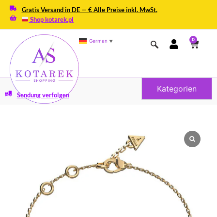
Gratis Versand in DE — € Alle Preise inkl. MwSt.
Shop kotarek.pl
0
German
▼
Kategorien
Sendung verfolgen