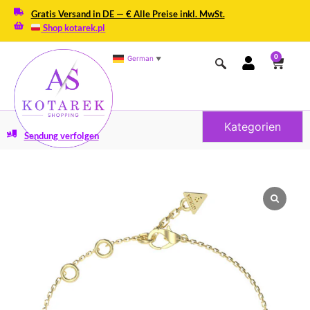
Gratis Versand in DE — € Alle Preise inkl. MwSt.
Shop kotarek.pl
0
German
▼
Kategorien
Sendung verfolgen