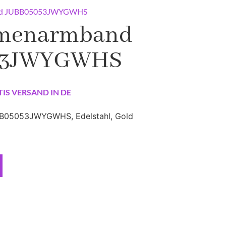
nd JUBB05053JWYGWHS
amenarmband
53JWYGWHS
TIS VERSAND IN DE
B05053JWYGWHS, Edelstahl, Gold