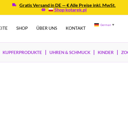
Gratis Versand in DE — € Alle Preise inkl. MwSt.
Shop kotarek.pl
German
▼
EITE
SHOP
ÜBER UNS
KONTAKT
KUPFERPRODUKTE
UHREN & SCHMUCK
KINDER
ZO