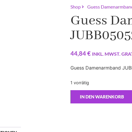
Shop
Guess Damenarmba
Guess D
JUBB050
44,84
€
INKL. MWST. GRA
Guess Damenarmband JUB
1 vorrätig
IN DEN WARENKORB