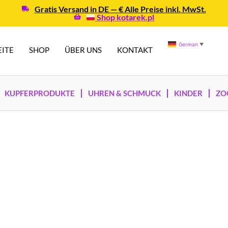
Gratis Versand in DE — € Alle Preise inkl. MwSt.
Shop kotarek.pl
German
▼
EITE
SHOP
ÜBER UNS
KONTAKT
KUPFERPRODUKTE
UHREN & SCHMUCK
KINDER
ZO