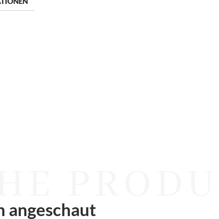
ATIONEN
HE PRODU
n angeschaut