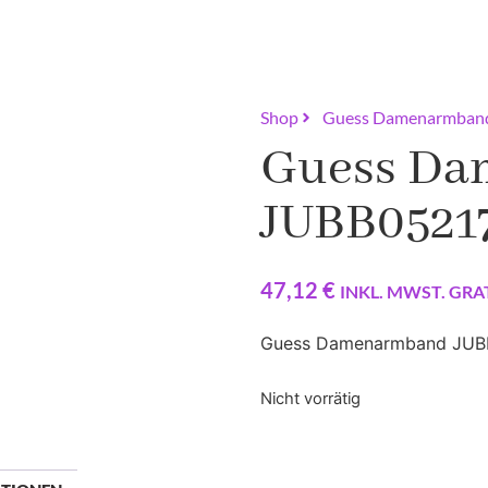
Shop
Guess Damenarmba
Guess D
JUBB052
47,12
€
INKL. MWST. GRA
Guess Damenarmband JUBB
Nicht vorrätig