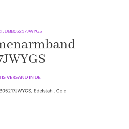
nd JUBB05217JWYGS
amenarmband
17JWYGS
TIS VERSAND IN DE
05217JWYGS, Edelstahl, Gold